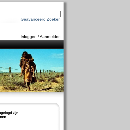
Geavanceerd Zoeken
Inloggen
/
Aanmelden
ngelogd zijn
nnen
.