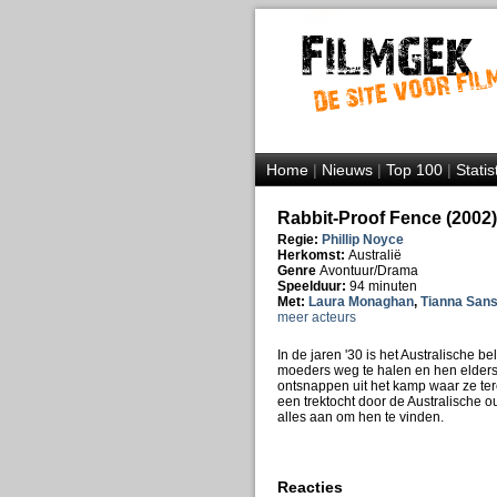
Home
|
Nieuws
|
Top 100
|
Statis
Rabbit-Proof Fence (2002)
Regie:
Phillip Noyce
Herkomst:
Australië
Genre
Avontuur/Drama
Speelduur:
94 minuten
Met:
Laura Monaghan
,
Tianna San
meer acteurs
In de jaren '30 is het Australische b
moeders weg te halen en hen elders 
ontsnappen uit het kamp waar ze ter
een trektocht door de Australische 
alles aan om hen te vinden.
Reacties