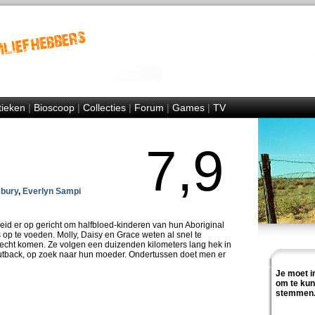
tieken
|
Bioscoop
|
Collecties
|
Forum
|
Games
|
TV
7,9
sbury
,
Everlyn Sampi
eleid er op gericht om halfbloed-kinderen van hun Aboriginal
op te voeden. Molly, Daisy en Grace weten al snel te
echt komen. Ze volgen een duizenden kilometers lang hek in
outback, op zoek naar hun moeder. Ondertussen doet men er
Je moet i
om te ku
stemmen