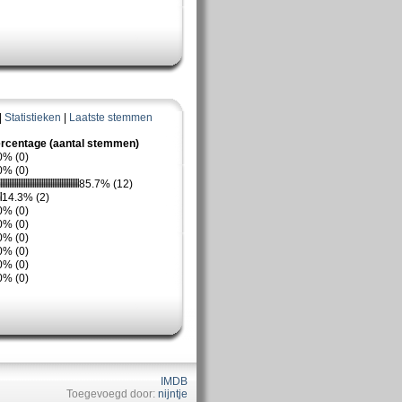
|
Statistieken
|
Laatste stemmen
rcentage (aantal stemmen)
0% (0)
0% (0)
85.7% (12)
14.3% (2)
0% (0)
0% (0)
0% (0)
0% (0)
0% (0)
0% (0)
IMDB
Toegevoegd door:
nijntje