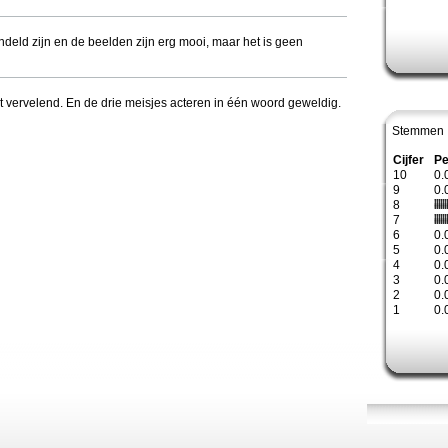
andeld zijn en de beelden zijn erg mooi, maar het is geen
t vervelend. En de drie meisjes acteren in één woord geweldig.
Stemmen 
Cijfer
Pe
10
0.
9
0.
8
7
6
0.
5
0.
4
0.
3
0.
2
0.
1
0.