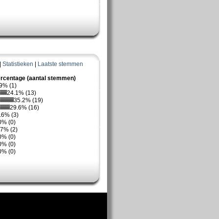
|
Statistieken
|
Laatste stemmen
rcentage (aantal stemmen)
9% (1)
24.1% (13)
35.2% (19)
29.6% (16)
.6% (3)
0% (0)
.7% (2)
0% (0)
0% (0)
0% (0)