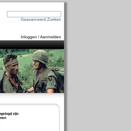
Geavanceerd Zoeken
Inloggen
/
Aanmelden
ngelogd zijn
nnen
.