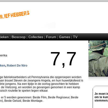
tieken
|
Bioscoop
|
Collecties
|
Forum
|
Games
|
TV
7,7
merika
lken
,
Robert De Niro
onge fabrieksarbeiders uit Pennsylvania die opgeroepen worden
aan trouwt Steven de zwangere Angela, en hun huwelijksfeest is
 drie jongens. Na een tijdje in de oorlog gevochten te hebben
an de Vietcong, en worden ze gevangen genomen in een kamp
ch roulette te spelen tegen elkaar.
Je moet i
om te ku
 er 5 werden gewonnen: Beste Film, Beste Regisseur, Beste
stemmen
en), Beste Geluid, Beste Montage.