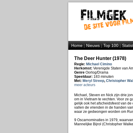
Home
|
Nieuws
|
Top 100
|
Statis
The Deer Hunter (1978)
Regie:
Michael Cimino
Herkomst:
Verenigde Staten van A
Genre
Oorlog/Drama
Speelduur:
183 minuten
Met:
Meryl Streep
,
Christopher Wa
meer acteurs
Michael, Steven en Nick zijn drie j
om in Vietnam te vechten. Voor ze g
gelijk ook het afscheidsfeest van de
vallen de vrienden in de handen v
waar ze gedwongen worden om Russis
9 Oscarnominaties in 1979, waarvan
Mannelijke Bijrol (Christopher Walk