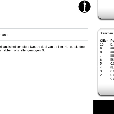
Stemmen 
emaakt.
Cijfer
Pe
10
1.
riljant is het complete tweede deel van de film. Het eerste deel
9
 hebben, of sneller gemogen. 9.
8
7
6
5
5
0.
4
3
3
0.
2
0.
1
0.