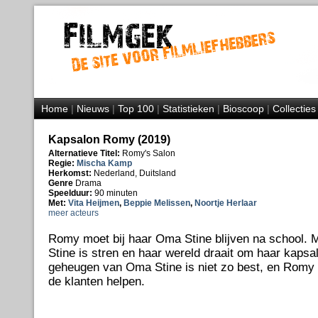
Home
|
Nieuws
|
Top 100
|
Statistieken
|
Bioscoop
|
Collecties
Kapsalon Romy (2019)
Alternatieve Titel:
Romy's Salon
Regie:
Mischa Kamp
Herkomst:
Nederland, Duitsland
Genre
Drama
Speelduur:
90 minuten
Met:
Vita Heijmen
,
Beppie Melissen
,
Noortje Herlaar
meer acteurs
Romy moet bij haar Oma Stine blijven na school. 
Stine is stren en haar wereld draait om haar kapsa
geheugen van Oma Stine is niet zo best, en Romy
de klanten helpen.