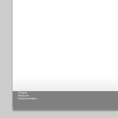
Filmgek
Redactie
Hollywoodwijzer