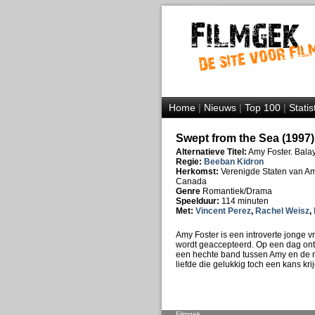
Home
|
Nieuws
|
Top 100
|
Statis
Swept from the Sea (1997)
Alternatieve Titel:
Amy Foster. Balay
Regie:
Beeban Kidron
Herkomst:
Verenigde Staten van Ame
Canada
Genre
Romantiek/Drama
Speelduur:
114 minuten
Met:
Vincent Perez
,
Rachel Weisz
,
Amy Foster is een introverte jonge 
wordt geaccepteerd. Op een dag ont
een hechte band tussen Amy en de m
liefde die gelukkig toch een kans kr
Filmgek