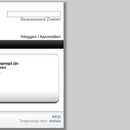
Geavanceerd Zoeken
Inloggen
/
Aanmelden
ngelogd zijn
nnen
.
IMDB
Toegevoegd door:
sindala