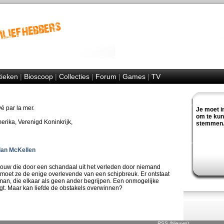
tieken
|
Bioscoop
|
Collecties
|
Forum
|
Games
|
TV
é par la mer.
Je moet i
om te ku
rika, Verenigd Koninkrijk,
stemmen
Ian McKellen
vrouw die door een schandaal uit het verleden door niemand
moet ze de enige overlevende van een schipbreuk. Er ontstaat
an, die elkaar als geen ander begrijpen. Een onmogelijke
ijgt. Maar kan liefde de obstakels overwinnen?
RSS (Nieuws)