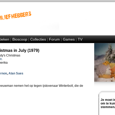
tieken
|
Bioscoop
|
Collecties
|
Forum
|
Games
|
TV
stmas in July (1979)
ty's Christmas
r.
merika
ernon
,
Alan Sues
neeuwman nemen het op tegen ijstovenaar Winterbolt, die de
Je moet i
om te ku
stemmen