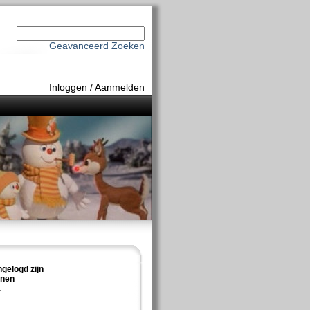
Geavanceerd Zoeken
Inloggen
/
Aanmelden
ngelogd zijn
nnen
.