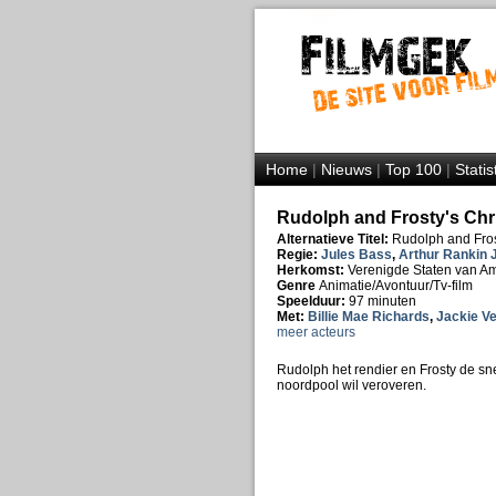
Home
|
Nieuws
|
Top 100
|
Statis
Rudolph and Frosty's Chri
Alternatieve Titel:
Rudolph and Fros
Regie:
Jules Bass
,
Arthur Rankin J
Herkomst:
Verenigde Staten van A
Genre
Animatie/Avontuur/Tv-film
Speelduur:
97 minuten
Met:
Billie Mae Richards
,
Jackie V
meer acteurs
Rudolph het rendier en Frosty de s
noordpool wil veroveren.