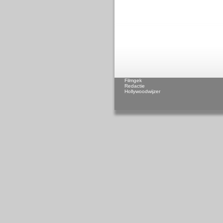
Filmgek
Redactie
Hollywoodwijzer