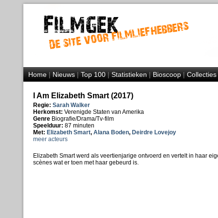
Home
|
Nieuws
|
Top 100
|
Statistieken
|
Bioscoop
|
Collecties
I Am Elizabeth Smart (2017)
Regie:
Sarah Walker
Herkomst:
Verenigde Staten van Amerika
Genre
Biografie/Drama/Tv-film
Speelduur:
87 minuten
Met:
Elizabeth Smart
,
Alana Boden
,
Deirdre Lovejoy
meer acteurs
Elizabeth Smart werd als veertienjarige ontvoerd en vertelt in haar 
scènes wat er toen met haar gebeurd is.