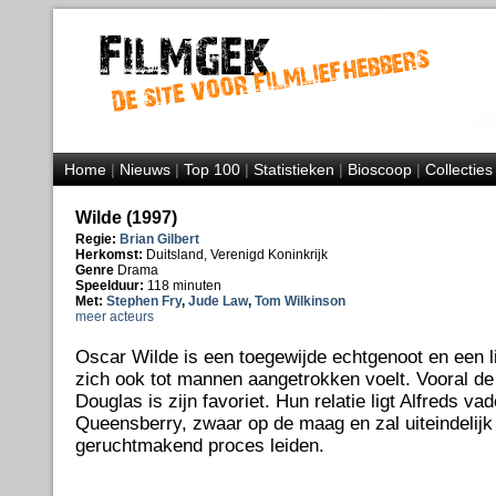
Home
|
Nieuws
|
Top 100
|
Statistieken
|
Bioscoop
|
Collecties
Wilde (1997)
Regie:
Brian Gilbert
Herkomst:
Duitsland, Verenigd Koninkrijk
Genre
Drama
Speelduur:
118 minuten
Met:
Stephen Fry
,
Jude Law
,
Tom Wilkinson
meer acteurs
Oscar Wilde is een toegewijde echtgenoot en een l
zich ook tot mannen aangetrokken voelt. Vooral de
Douglas is zijn favoriet. Hun relatie ligt Alfreds v
Queensberry, zwaar op de maag en zal uiteindelijk 
geruchtmakend proces leiden.