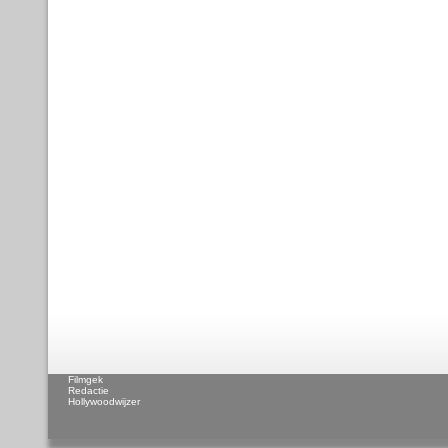
Filmgek
Redactie
Hollywoodwijzer