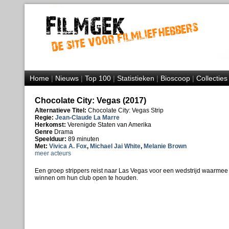
Home
|
Nieuws
|
Top 100
|
Statistieken
|
Bioscoop
|
Collecties
Chocolate City: Vegas (2017)
Alternatieve Titel:
Chocolate City: Vegas Strip
Regie:
Jean-Claude La Marre
Herkomst:
Verenigde Staten van Amerika
Genre
Drama
Speelduur:
89 minuten
Met:
Vivica A. Fox
,
Michael Jai White
,
Melanie Brown
meer acteurs
Een groep strippers reist naar Las Vegas voor een wedstrijd waarme
winnen om hun club open te houden.