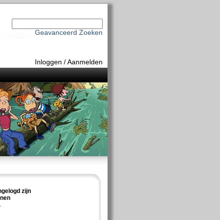
Geavanceerd Zoeken
Inloggen
/
Aanmelden
ngelogd zijn
nnen
.