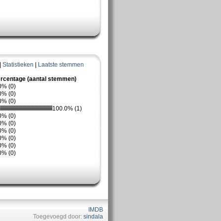
|
Statistieken
|
Laatste stemmen
rcentage (aantal stemmen)
0% (0)
0% (0)
0% (0)
100.0% (1)
0% (0)
0% (0)
0% (0)
0% (0)
0% (0)
0% (0)
IMDB
Toegevoegd door:
sindala