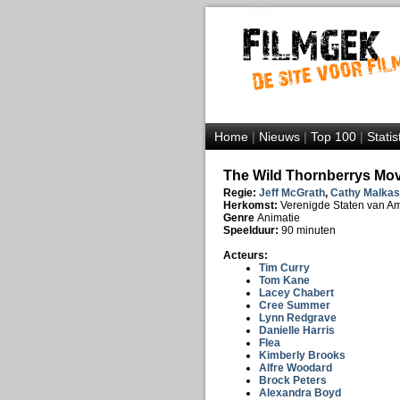
Home
|
Nieuws
|
Top 100
|
Statis
The Wild Thornberrys Mov
Regie:
Jeff McGrath
,
Cathy Malkas
Herkomst:
Verenigde Staten van A
Genre
Animatie
Speelduur:
90 minuten
Acteurs:
Tim Curry
Tom Kane
Lacey Chabert
Cree Summer
Lynn Redgrave
Danielle Harris
Flea
Kimberly Brooks
Alfre Woodard
Brock Peters
Alexandra Boyd