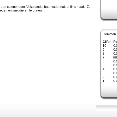
n een camper door Afrika omdat haar vader natuurfilms maakt. Ze
egen om met dieren te praten.
Stemmen 
Cijfer
Pe
10
0.
9
0.
8
0.
7
6
0.
5
0.
4
0.
3
0.
2
0.
1
0.