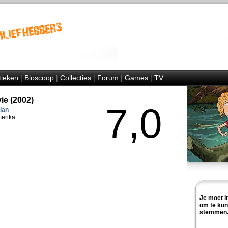
tieken
|
Bioscoop
|
Collecties
|
Forum
|
Games
|
TV
ie (2002)
7,0
ian
merika
Je moet i
om te ku
stemmen