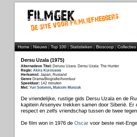
Home
|
Nieuws
|
Top 100
|
Statistieken
|
Bioscoop
|
Collecties
Dersu Uzala (1975)
Alternatieve Titel:
Derusu Uzara. Dersu Uzala: The Hunter.
Regie:
Akira Kurosawa
Herkomst:
Japan, Rusland
Genre
Drama/Biografie/Avontuur
Speelduur:
142 minuten
Met:
Yuri Solomin
,
Maksim Munzuk
De vriendelijke, rustige gids Dersu Uzala en de R
kapitein Arsenyev trekken samen door Siberië. Er 
respect en zelfs vriendschap tussen de twee tege
De film won in 1976 de
Oscar
voor beste niet-Engel