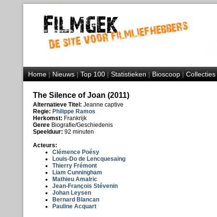
Home
|
Nieuws
|
Top 100
|
Statistieken
|
Bioscoop
|
Collecties
The Silence of Joan (2011)
Alternatieve Titel:
Jeanne captive
Regie:
Philippe Ramos
Herkomst:
Frankrijk
Genre
Biografie/Geschiedenis
Speelduur:
92 minuten
Acteurs:
Clémence Poésy
Louis-Do de Lencquesaing
Thierry Frémont
Liam Cunningham
Mathieu Amalric
Jean-François Stévenin
Johan Leysen
Bernard Blancan
Pauline Acquart