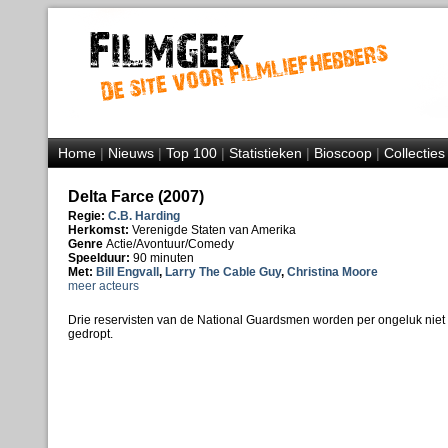
Home
|
Nieuws
|
Top 100
|
Statistieken
|
Bioscoop
|
Collecties
Delta Farce (2007)
Regie:
C.B. Harding
Herkomst:
Verenigde Staten van Amerika
Genre
Actie/Avontuur/Comedy
Speelduur:
90 minuten
Met:
Bill Engvall
,
Larry The Cable Guy
,
Christina Moore
meer acteurs
Drie reservisten van de National Guardsmen worden per ongeluk niet 
gedropt.