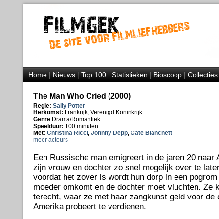
Home
|
Nieuws
|
Top 100
|
Statistieken
|
Bioscoop
|
Collecties
The Man Who Cried (2000)
Regie:
Sally Potter
Herkomst:
Frankrijk, Verenigd Koninkrijk
Genre
Drama/Romantiek
Speelduur:
100 minuten
Met:
Christina Ricci
,
Johnny Depp
,
Cate Blanchett
meer acteurs
Een Russische man emigreert in de jaren 20 naar A
zijn vrouw en dochter zo snel mogelijk over te lat
voordat het zover is wordt hun dorp in een pogrom
moeder omkomt en de dochter moet vluchten. Ze k
terecht, waar ze met haar zangkunst geld voor de 
Amerika probeert te verdienen.