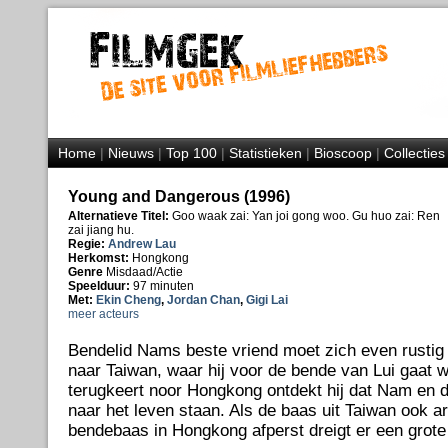
Home
|
Nieuws
|
Top 100
|
Statistieken
|
Bioscoop
|
Collecties
Young and Dangerous (1996)
Alternatieve Titel:
Goo waak zai: Yan joi gong woo. Gu huo zai: Ren
zai jiang hu.
Regie:
Andrew Lau
Herkomst:
Hongkong
Genre
Misdaad/Actie
Speelduur:
97 minuten
Met:
Ekin Cheng
,
Jordan Chan
,
Gigi Lai
meer acteurs
Bendelid Nams beste vriend moet zich even rustig 
naar Taiwan, waar hij voor de bende van Lui gaat 
terugkeert noor Hongkong ontdekt hij dat Nam en di
naar het leven staan. Als de baas uit Taiwan ook a
bendebaas in Hongkong afperst dreigt er een grote