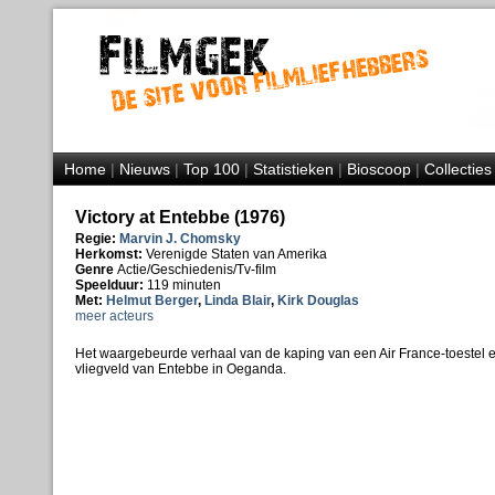
Home
|
Nieuws
|
Top 100
|
Statistieken
|
Bioscoop
|
Collecties
Victory at Entebbe (1976)
Regie:
Marvin J. Chomsky
Herkomst:
Verenigde Staten van Amerika
Genre
Actie/Geschiedenis/Tv-film
Speelduur:
119 minuten
Met:
Helmut Berger
,
Linda Blair
,
Kirk Douglas
meer acteurs
Het waargebeurde verhaal van de kaping van een Air France-toestel e
vliegveld van Entebbe in Oeganda.