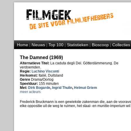
Home
|
Nieuws
|
Top 100
|
Statistieken
|
Bioscoop
|
Collecties
The Damned (1969)
Alternatieve Titel:
La caduta degli Dei. Götterdämmerung. De
verdoemden.
Regie:
Luchino Visconti
Herkomst:
Italië, Duitsland
Genre
Drama/Oorlog
Speelduur:
155 minuten
Met:
Dirk Bogarde
,
Ingrid Thulin
,
Helmut Griem
meer acteurs
Frederick Bruckmann is een gewiekste zakenman die, aan de voorav
elke oppositie uit de weg te ruimen, het staal- en munitie-imperium w