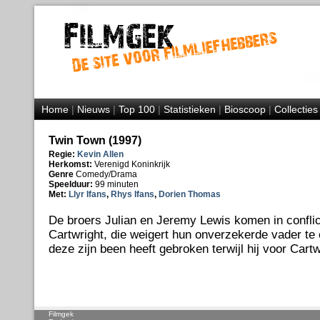
Home
|
Nieuws
|
Top 100
|
Statistieken
|
Bioscoop
|
Collecties
Twin Town (1997)
Regie:
Kevin Allen
Herkomst:
Verenigd Koninkrijk
Genre
Comedy/Drama
Speelduur:
99 minuten
Met:
Llyr Ifans
,
Rhys Ifans
,
Dorien Thomas
De broers Julian en Jeremy Lewis komen in conflic
Cartwright, die weigert hun onverzekerde vader t
deze zijn been heeft gebroken terwijl hij voor Cartw
Filmgek