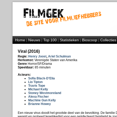
Home
|
Nieuws
|
Top 100
|
Statistieken
|
Bioscoop
|
Collecties
Viral (2016)
Regie:
Henry Joost
,
Ariel Schulman
Herkomst:
Verenigde Staten van Amerika
Genre
Horror/SF/Drama
Speelduur:
85 minuten
Acteurs:
Sofia Black-D'Elia
Lio Tipton
Travis Tope
Michael Kelly
Stoney Westmoreland
Alexa Fischer
Machine Gun Kelly
Brianne Howey
Een nieuw virus doodt het grootste deel van de bevolking. De familie D
wereld en probeert tegelijkertijd voor een geïnfecteerd familielid te zo