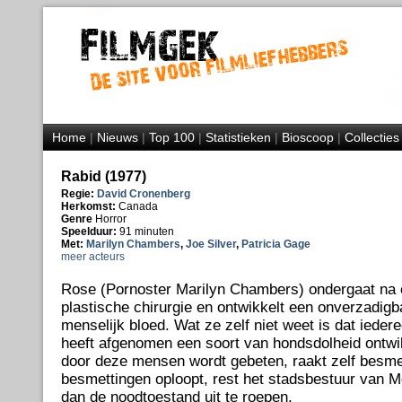
Home
|
Nieuws
|
Top 100
|
Statistieken
|
Bioscoop
|
Collecties
Rabid (1977)
Regie:
David Cronenberg
Herkomst:
Canada
Genre
Horror
Speelduur:
91 minuten
Met:
Marilyn Chambers
,
Joe Silver
,
Patricia Gage
meer acteurs
Rose (Pornoster Marilyn Chambers) ondergaat na 
plastische chirurgie en ontwikkelt een onverzadigb
menselijk bloed. Wat ze zelf niet weet is dat iede
heeft afgenomen een soort van hondsdolheid ontwik
door deze mensen wordt gebeten, raakt zelf besmet
besmettingen oploopt, rest het stadsbestuur van M
dan de noodtoestand uit te roepen.