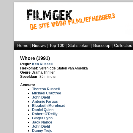
Home
|
Nieuws
|
Top 100
|
Statistieken
|
Bioscoop
|
Collecties
Whore (1991)
Regie:
Ken Russell
Herkomst:
Verenigde Staten van Amerika
Genre
Drama/Thriller
Speelduur:
85 minuten
Acteurs:
Theresa Russell
Michael Crabtree
John Diehl
Antonio Fargas
Elizabeth Morehead
Daniel Quinn
Robert O'Reilly
Ginger Lynn
Jack Nance
John Diehl
Danny Trejo