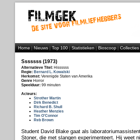
Home
|
Nieuws
|
Top 100
|
Statistieken
|
Bioscoop
|
Collecties
Sssssss (1973)
Alternatieve Titel:
Hissssss
Regie:
Bernard L. Kowalski
Herkomst:
Verenigde Staten van Amerika
Genre
Horror
Speelduur:
99 minuten
Acteurs:
Strother Martin
Dirk Benedict
Richard B. Shull
Heather Menzies
Tim O'Connor
Reb Brown
Student David Blake gaat als laboratoriumassistent
Stoner, die met slangen experimenteert. Hij weet n