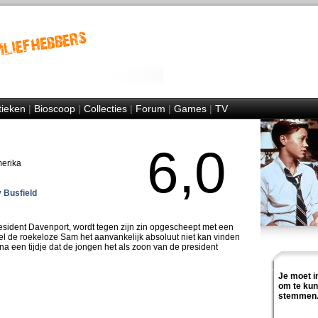
tieken
|
Bioscoop
|
Collecties
|
Forum
|
Games
|
TV
6,0
merika
 Busfield
resident Davenport, wordt tegen zijn zin opgescheept met een
l de roekeloze Sam het aanvankelijk absoluut niet kan vinden
na een tijdje dat de jongen het als zoon van de president
Je moet i
om te ku
stemmen