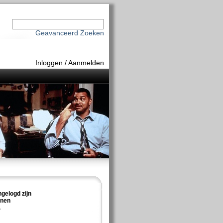
Geavanceerd Zoeken
Inloggen
/
Aanmelden
ngelogd zijn
nnen
.