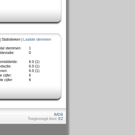
| Statistieken |
Laatste stemmen
ntal stemmen:
1
deviatie:
0
emiddelde:
6.0 (1)
dactie:
6.0 (1)
nnen:
6.0 (1)
 cijfer:
6
e cijfer:
6
IMDB
Toegevoegd door:
EZ