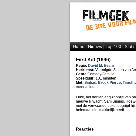
Home
|
Nieuws
|
Top 100
|
Statis
First Kid (1996)
Regie:
David M. Evans
Herkomst:
Verenigde Staten van A
Genre
Comedy/Familie
Speelduur:
101 minuten
Met:
Sinbad
,
Brock Pierce
,
Timothy
meer acteurs
Luke, het dertienjarig zoontje van p
nieuwe lijfwacht, Sam Simms. Hoewe
met de verwaande Luke, begrijpt hij 
helemaal niet makkelijk heeft.
Reacties