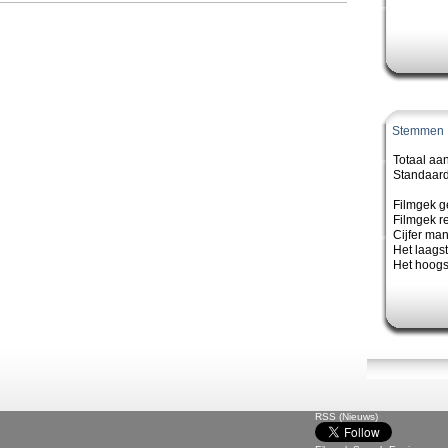
Stemmen
Totaal aa
Standaard
Filmgek g
Filmgek re
Cijfer ma
Het laagste
Het hoogst
RSS (Nieuws)