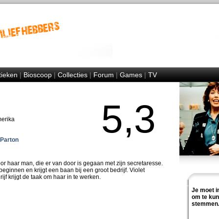
tieken
|
Bioscoop
|
Collecties
|
Forum
|
Games
|
TV
5,3
merika
 Parton
oor haar man, die er van door is gegaan met zijn secretaresse.
beginnen en krijgt een baan bij een groot bedrijf. Violet
jf krijgt de taak om haar in te werken.
Je moet i
om te ku
stemmen