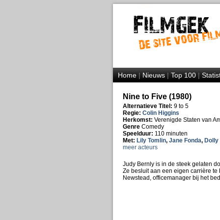
Home
|
Nieuws
|
Top 100
|
Statis
Nine to Five (1980)
Alternatieve Titel:
9 to 5
Regie:
Colin Higgins
Herkomst:
Verenigde Staten van A
Genre
Comedy
Speelduur:
110 minuten
Met:
Lily Tomlin
,
Jane Fonda
,
Dolly
meer acteurs
Judy Bernly is in de steek gelaten d
Ze besluit aan een eigen carrière te 
Newstead, officemanager bij het bedri