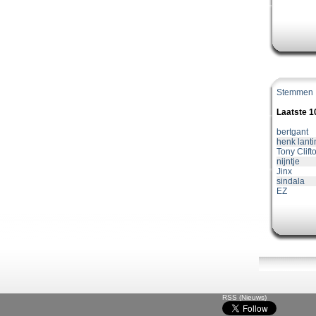
Stemmen
Laatste 
bertgant
henk lanti
Tony Clift
nijntje
Jinx
sindala
EZ
RSS (Nieuws)