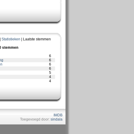
|
Statistieken
| Laatste stemmen
10 stemmen
6
ng
6
on
6
6
5
4
4
IMDB
Toegevoegd door:
sindala