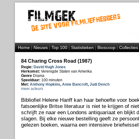
Home
|
Nieuws
|
Top 100
|
Statistieken
|
Bioscoop
|
Collecties
84 Charing Cross Road (1987)
Regie:
David Hugh Jones
Herkomst:
Verenigde Staten van Amerika
Genre
Drama
Speelduur:
100 minuten
Met:
Anthony Hopkins
,
Anne Bancroft
,
Judi Dench
meer acteurs
Bibliofiel Helene Hanff kan haar behoefte voor boek
fatsoenlijke Britse literatuur is niet te krijgen of n
schrijft ze naar een Londons antiquariaat en blijkt
slagen. Bij elke nieuwe bestelling geeft ze persoo
gelezen boeken, waarna een intensieve briefwisseli