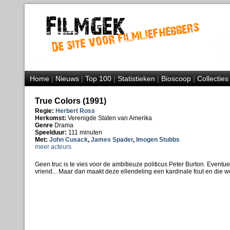
Home
|
Nieuws
|
Top 100
|
Statistieken
|
Bioscoop
|
Collecties
True Colors (1991)
Regie:
Herbert Ross
Herkomst:
Verenigde Staten van Amerika
Genre
Drama
Speelduur:
111 minuten
Met:
John Cusack
,
James Spader
,
Imogen Stubbs
meer acteurs
Geen truc is te vies voor de ambitieuze politicus Peter Burton. Eventue
vriend... Maar dan maakt deze ellendeling een kardinale fout en die w