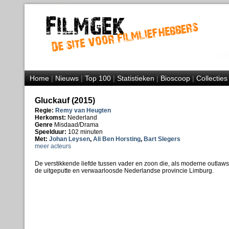
Home
|
Nieuws
|
Top 100
|
Statistieken
|
Bioscoop
|
Collecties
Gluckauf (2015)
Regie:
Remy van Heugten
Herkomst:
Nederland
Genre
Misdaad/Drama
Speelduur:
102 minuten
Met:
Johan Leysen
,
Ali Ben Horsting
,
Bart Slegers
meer acteurs
De verstikkende liefde tussen vader en zoon die, als moderne outlaws,
de uitgeputte en verwaarloosde Nederlandse provincie Limburg.