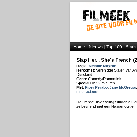
Home
|
Nieuws
|
Top 100
|
Statis
Slap Her... She's French (
Regie:
Melanie Mayron
Herkomst:
Verenigde Staten van Ame
Duitsland
Genre
Comedy/Romantiek
Speelduur:
92 minuten
Met:
Piper Perabo
,
Jane McGregor
meer acteurs
De Franse uitwisselingsstudente Gen
ze bevriend met een klasgenote, en 