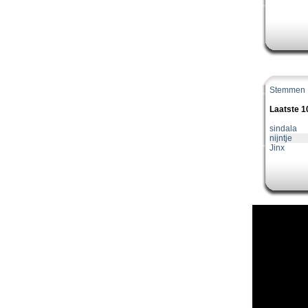
Stemmen
Laatste 
sindala
nijntje
Jinx