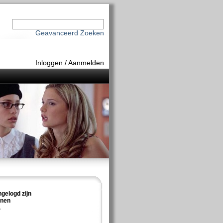
Geavanceerd Zoeken
Inloggen
/
Aanmelden
ngelogd zijn
nnen
.