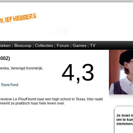
tieken
|
Bioscoop
|
Collecties
|
Forum
|
Games
|
TV
2002)
4,3
rika, Verenigd Koninkrijk,
,
Trent Ford
evieve Le Plouff komt naar een high school in Texas. Hier raakt
neemt ze praktisch haar hele leven over.
Je moet i
om te ku
stemmen