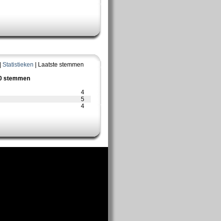
|
Statistieken
| Laatste stemmen
10 stemmen
4
5
4