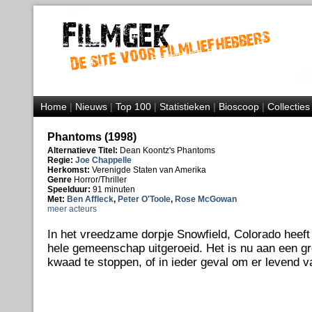
Home
|
Nieuws
|
Top 100
|
Statistieken
|
Bioscoop
|
Collecties
Phantoms (1998)
Alternatieve Titel:
Dean Koontz's Phantoms
Regie:
Joe Chappelle
Herkomst:
Verenigde Staten van Amerika
Genre
Horror/Thriller
Speelduur:
91 minuten
Met:
Ben Affleck
,
Peter O'Toole
,
Rose McGowan
meer acteurs
In het vreedzame dorpje Snowfield, Colorado heeft
hele gemeenschap uitgeroeid. Het is nu aan een 
kwaad te stoppen, of in ieder geval om er levend 