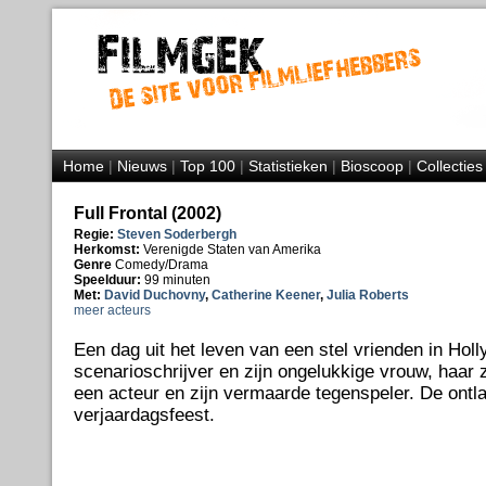
Home
|
Nieuws
|
Top 100
|
Statistieken
|
Bioscoop
|
Collecties
Full Frontal (2002)
Regie:
Steven Soderbergh
Herkomst:
Verenigde Staten van Amerika
Genre
Comedy/Drama
Speelduur:
99 minuten
Met:
David Duchovny
,
Catherine Keener
,
Julia Roberts
meer acteurs
Een dag uit het leven van een stel vrienden in Hol
scenarioschrijver en zijn ongelukkige vrouw, haar
een acteur en zijn vermaarde tegenspeler. De ontla
verjaardagsfeest.