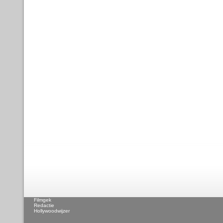
Filmgek
Redactie
Hollywoodwijzer