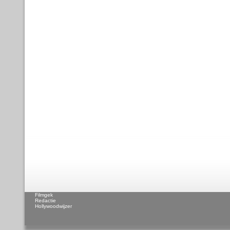
Filmgek
Redactie
Hollywoodwijzer