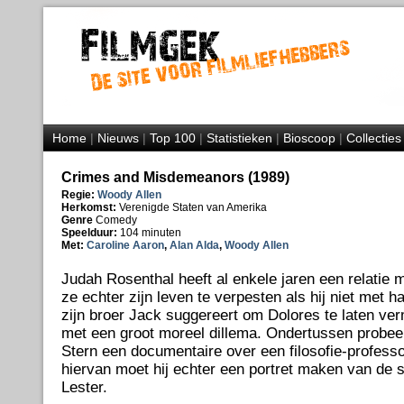
Home
|
Nieuws
|
Top 100
|
Statistieken
|
Bioscoop
|
Collecties
Crimes and Misdemeanors (1989)
Regie:
Woody Allen
Herkomst:
Verenigde Staten van Amerika
Genre
Comedy
Speelduur:
104 minuten
Met:
Caroline Aaron
,
Alan Alda
,
Woody Allen
Judah Rosenthal heeft al enkele jaren een relatie 
ze echter zijn leven te verpesten als hij niet met 
zijn broer Jack suggereert om Dolores te laten ve
met een groot moreel dillema. Ondertussen probeer
Stern een documentaire over een filosofie-professo
hiervan moet hij echter een portret maken van de 
Lester.