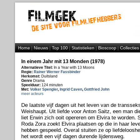
Home
|
Nieuws
|
Top 100
|
Statistieken
|
Bioscoop
|
Collecties
In einem Jahr mit 13 Monden (1978)
Alternatieve Titel:
In a Year with 13 Moons
Regie:
Rainer Werner Fassbinder
Herkomst:
Duitsland
Genre
Drama
Speelduur:
124 minuten
Met:
Volker Spengler
,
Ingrid Caven
,
Gottfried John
meer acteurs
De laatste vijf dagen uit het leven van de transsek
Weishaupt. Uit liefde voor Anton Saitz, een man di
liet Erwin zich ooit opereren om Elvira te worden.
Roda Zora zoekt Elvira plaatsen op die in haar leve
hebben gespeeld. Overal stuiten ze op liefdeloosh
het wordt een vijf dagen durende lijdensweg.