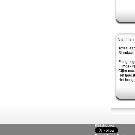
Stemmen
Totaal aa
Standaard
Filmgek g
Filmgek re
Cijfer ma
Het laagste
Het hoogst
RSS (Nieuws)