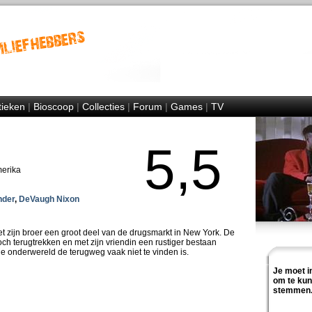
tieken
|
Bioscoop
|
Collecties
|
Forum
|
Games
|
TV
5,5
merika
nder
,
DeVaugh Nixon
zijn broer een groot deel van de drugsmarkt in New York. De
och terugtrekken en met zijn vriendin een rustiger bestaan
de onderwereld de terugweg vaak niet te vinden is.
Je moet i
om te ku
stemmen