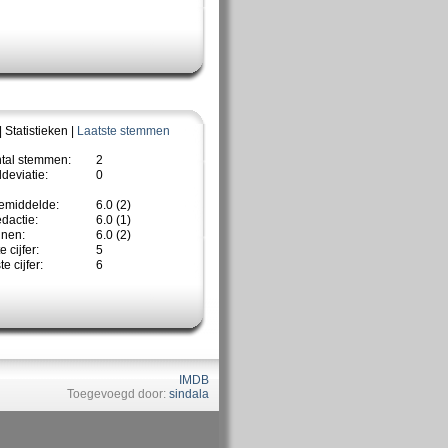
| Statistieken |
Laatste stemmen
ntal stemmen:
2
deviatie:
0
emiddelde:
6.0 (2)
dactie:
6.0 (1)
nnen:
6.0 (2)
 cijfer:
5
e cijfer:
6
IMDB
Toegevoegd door:
sindala