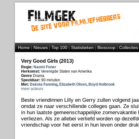
Home
|
Nieuws
|
Top 100
|
Statistieken
|
Bioscoop
|
Collecties
Very Good Girls (2013)
Regie:
Naomi Foner
Herkomst:
Verenigde Staten van Amerika
Genre
Drama
Speelduur:
90 minuten
Met:
Dakota Fanning
,
Elizabeth Olsen
,
Boyd Holbrook
meer acteurs
Beste vriendinnen Lilly en Gerry zullen volgend jaa
omdat ze naar verschillende colleges gaan. Ze slu
in hun laatste gemeenschappelijke zomervakantie 
verliezen. Als ze allebei verliefd worden op dezel
vriendschap voor het eerst in hun leven onder druk