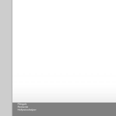
Filmgek
Redactie
Hollywoodwijzer