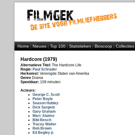
Home
|
Nieuws
|
Top 100
|
Statistieken
|
Bioscoop
|
Collecties
Hardcore (1979)
Alternatieve Titel:
The Hardcore Life
Regie:
Paul Schrader
Herkomst:
Verenigde Staten van Amerika
Genre
Drama
Speelduur:
109 minuten
Acteurs:
George C. Scott
Peter Boyle
Season Hubley
Dick Sargent
Gary Graham
Marc Alaimo
Bibi Besch
Tracey Walter
Reb Brown
Ed Begley jr.