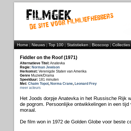
Home
|
Nieuws
|
Top 100
|
Statistieken
|
Bioscoop
|
Collecties
Fiddler on the Roof (1971)
Alternatieve Titel:
Anatevka
Regie:
Norman Jewison
Herkomst:
Verenigde Staten van Amerika
Genre
Muziek/Drama
Speelduur:
181 minuten
Met:
Chaim Topol
,
Norma Crane
,
Leonard Frey
meer acteurs
Het Joods dorpje Anatevka in het Russische Rijk w
de pogrom. Persoonlijke ontwikkelingen in een tij
moraal.
De film won in 1972 de Golden Globe voor beste c