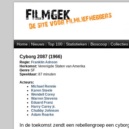
Home
|
Nieuws
|
Top 100
|
Statistieken
|
Bioscoop
|
Collecties
Cyborg 2087 (1966)
Regie:
Franklin Adreon
Herkomst:
Verenigde Staten van Amerika
Genre
SF
Speelduur:
87 minuten
Acteurs:
Michael Rennie
Karen Steele
Wendell Corey
Warren Stevens
Eduard Franz
Harry Carey jr.
Chubby Johnson
Adam Roarke
In de toekomst zendt een rebellengroep een cyborg