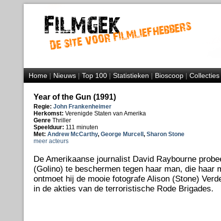
Home
|
Nieuws
|
Top 100
|
Statistieken
|
Bioscoop
|
Collecties
Year of the Gun (1991)
Regie:
John Frankenheimer
Herkomst:
Verenigde Staten van Amerika
Genre
Thriller
Speelduur:
111 minuten
Met:
Andrew McCarthy
,
George Murcell
,
Sharon Stone
meer acteurs
De Amerikaanse journalist David Raybourne probee
(Golino) te beschermen tegen haar man, die haar 
ontmoet hij de mooie fotografe Alison (Stone) Verde
in de akties van de terroristische Rode Brigades.