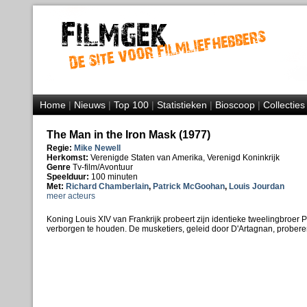
Home
|
Nieuws
|
Top 100
|
Statistieken
|
Bioscoop
|
Collecties
The Man in the Iron Mask (1977)
Regie:
Mike Newell
Herkomst:
Verenigde Staten van Amerika, Verenigd Koninkrijk
Genre
Tv-film/Avontuur
Speelduur:
100 minuten
Met:
Richard Chamberlain
,
Patrick McGoohan
,
Louis Jourdan
meer acteurs
Koning Louis XIV van Frankrijk probeert zijn identieke tweelingbroer P
verborgen te houden. De musketiers, geleid door D'Artagnan, proberen