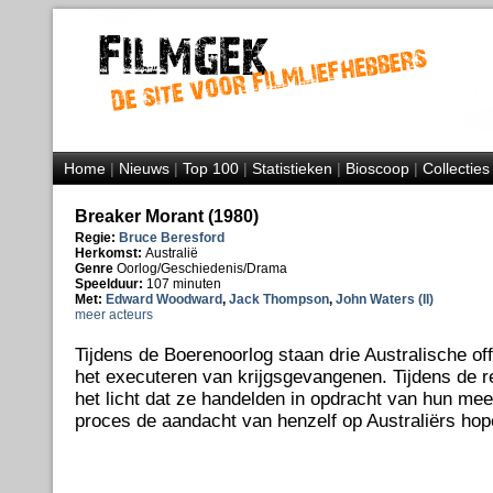
Home
|
Nieuws
|
Top 100
|
Statistieken
|
Bioscoop
|
Collecties
Breaker Morant (1980)
Regie:
Bruce Beresford
Herkomst:
Australië
Genre
Oorlog/Geschiedenis/Drama
Speelduur:
107 minuten
Met:
Edward Woodward
,
Jack Thompson
,
John Waters (II)
meer acteurs
Tijdens de Boerenoorlog staan drie Australische off
het executeren van krijgsgevangenen. Tijdens de 
het licht dat ze handelden in opdracht van hun mee
proces de aandacht van henzelf op Australiërs hop