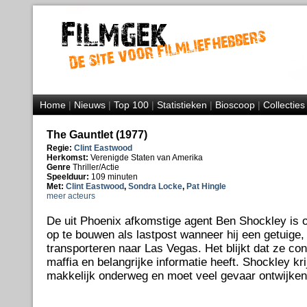
Home
|
Nieuws
|
Top 100
|
Statistieken
|
Bioscoop
|
Collecties
The Gauntlet (1977)
Regie:
Clint Eastwood
Herkomst:
Verenigde Staten van Amerika
Genre
Thriller/Actie
Speelduur:
109 minuten
Met:
Clint Eastwood
,
Sondra Locke
,
Pat Hingle
meer acteurs
De uit Phoenix afkomstige agent Ben Shockley is
op te bouwen als lastpost wanneer hij een getuige
transporteren naar Las Vegas. Het blijkt dat ze co
maffia en belangrijke informatie heeft. Shockley kri
makkelijk onderweg en moet veel gevaar ontwijken