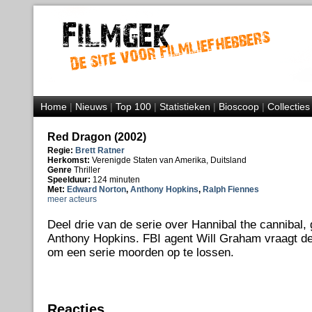
Home
|
Nieuws
|
Top 100
|
Statistieken
|
Bioscoop
|
Collecties
Red Dragon (2002)
Regie:
Brett Ratner
Herkomst:
Verenigde Staten van Amerika, Duitsland
Genre
Thriller
Speelduur:
124 minuten
Met:
Edward Norton
,
Anthony Hopkins
,
Ralph Fiennes
meer acteurs
Deel drie van de serie over Hannibal the cannibal,
Anthony Hopkins. FBI agent Will Graham vraagt de
om een serie moorden op te lossen.
Reacties