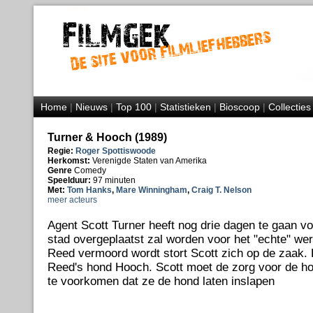
Home
|
Nieuws
|
Top 100
|
Statistieken
|
Bioscoop
|
Collecties
Turner & Hooch (1989)
Regie:
Roger Spottiswoode
Herkomst:
Verenigde Staten van Amerika
Genre
Comedy
Speelduur:
97 minuten
Met:
Tom Hanks
,
Mare Winningham
,
Craig T. Nelson
meer acteurs
Agent Scott Turner heeft nog drie dagen te gaan voo
stad overgeplaatst zal worden voor het "echte" w
Reed vermoord wordt stort Scott zich op de zaak. 
Reed's hond Hooch. Scott moet de zorg voor de h
te voorkomen dat ze de hond laten inslapen