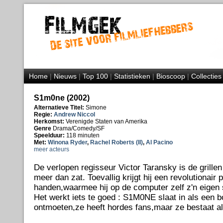
Home
|
Nieuws
|
Top 100
|
Statistieken
|
Bioscoop
|
Collecties
S1m0ne (2002)
Alternatieve Titel:
Simone
Regie:
Andrew Niccol
Herkomst:
Verenigde Staten van Amerika
Genre
Drama/Comedy/SF
Speelduur:
118 minuten
Met:
Winona Ryder
,
Rachel Roberts (II)
,
Al Pacino
meer acteurs
De verlopen regisseur Victor Taransky is de grillen
meer dan zat. Toevallig krijgt hij een revolutionair
handen,waarmee hij op de computer zelf z'n eigen
Het werkt iets te goed : S1M0NE slaat in als een b
ontmoeten,ze heeft hordes fans,maar ze bestaat al