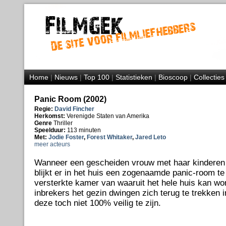
Home
|
Nieuws
|
Top 100
|
Statistieken
|
Bioscoop
|
Collecties
Panic Room (2002)
Regie:
David Fincher
Herkomst:
Verenigde Staten van Amerika
Genre
Thriller
Speelduur:
113 minuten
Met:
Jodie Foster
,
Forest Whitaker
,
Jared Leto
meer acteurs
Wanneer een gescheiden vrouw met haar kinderen 
blijkt er in het huis een zogenaamde panic-room te
versterkte kamer van waaruit het hele huis kan wor
inbrekers het gezin dwingen zich terug te trekken i
deze toch niet 100% veilig te zijn.