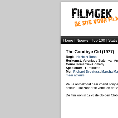
Home
|
Nieuws
|
Top 100
|
Statis
The Goodbye Girl (1977)
Regie:
Herbert Ross
Herkomst:
Verenigde Staten van A
Genre
Romantiek/Comedy
Speelduur:
111 minuten
Met:
Richard Dreyfuss
,
Marsha Ma
meer acteurs
Paula ontdekt dat haar vriend Tony 
acteur Elliot zonder te vertellen dat
De film won in 1978 de Golden Globe