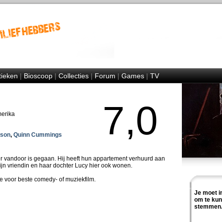
tieken
|
Bioscoop
|
Collecties
|
Forum
|
Games
|
TV
7,0
merika
son
,
Quinn Cummings
er vandoor is gegaan. Hij heeft hun appartement verhuurd aan
 zijn vriendin en haar dochter Lucy hier ook wonen.
 voor beste comedy- of muziekfilm.
Je moet i
om te ku
stemmen