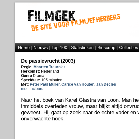
Home
|
Nieuws
|
Top 100
|
Statistieken
|
Bioscoop
|
Collecties
De passievrucht (2003)
Regie:
Maarten Treurniet
Herkomst:
Nederland
Genre
Drama
Speelduur:
105 minuten
Met:
Peter Paul Muller
,
Carice van Houten
,
Jan Decleir
meer acteurs
Naar het boek van Karel Glastra van Loon. Man he
inmiddels overleden vrouw, maar blijkt altijd onvruc
geweest. Hij gaat op zoek naar de echte vader en v
onverwachte hoek.