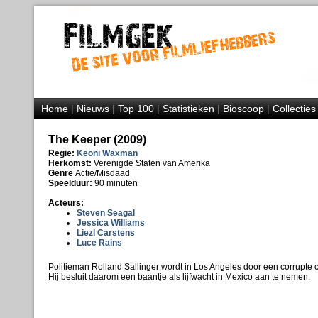
Home
|
Nieuws
|
Top 100
|
Statistieken
|
Bioscoop
|
Collecties
The Keeper (2009)
Regie:
Keoni Waxman
Herkomst:
Verenigde Staten van Amerika
Genre
Actie/Misdaad
Speelduur:
90 minuten
Acteurs:
Steven Seagal
Jessica Williams
Liezl Carstens
Luce Rains
Politieman Rolland Sallinger wordt in Los Angeles door een corrupte 
Hij besluit daarom een baantje als lijfwacht in Mexico aan te nemen.