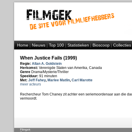
Home
|
Nieuws
|
Top 100
|
Statistieken
|
Bioscoop
|
Collecties
When Justice Fails (1999)
Regie:
Allan A. Goldstein
Herkomst:
Verenigde Staten van Amerika, Canada
Genre
Drama/Mysterie/Thriller
Speelduur:
91 minuten
Met:
Jeff Fahey
,
Marlee Matlin
,
Carl Marotte
meer acteurs
Rechercheur Tom Chaney zit achter een seriemoordenaar aan die dad
vermoordt.
Filmgek