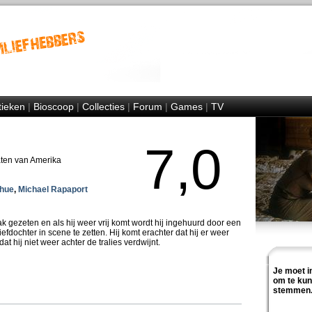
tieken
|
Bioscoop
|
Collecties
|
Forum
|
Games
|
TV
7,0
aten van Amerika
Shue
,
Michael Rapaport
ak gezeten en als hij weer vrij komt wordt hij ingehuurd door een
fdochter in scene te zetten. Hij komt erachter dat hij er weer
t hij niet weer achter de tralies verdwijnt.
Je moet i
om te ku
stemmen