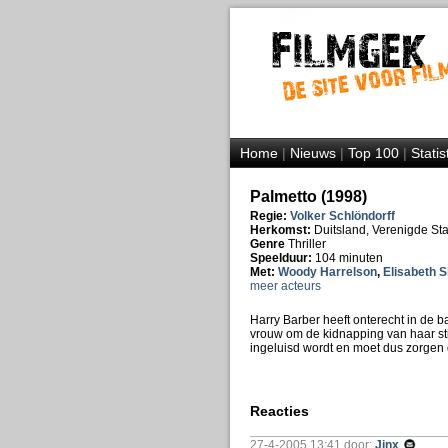
Home
|
Nieuws
|
Top 100
|
Statis
Palmetto (1998)
Regie:
Volker Schlöndorff
Herkomst:
Duitsland, Verenigde St
Genre
Thriller
Speelduur:
104 minuten
Met:
Woody Harrelson
,
Elisabeth 
meer acteurs
Harry Barber heeft onterecht in de b
vrouw om de kidnapping van haar stie
ingeluisd wordt en moet dus zorgen da
Reacties
27-4-2005 13:41 door:
Jinx