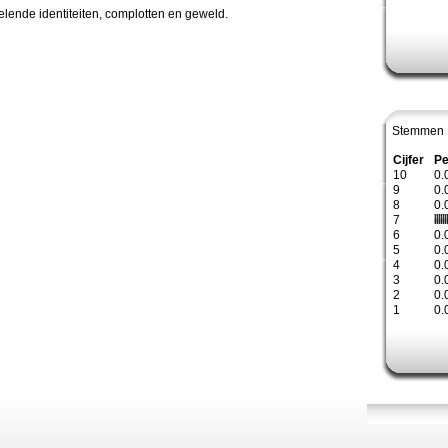
elende identiteiten, complotten en geweld.
Stemmen 
Cijfer
Pe
10
0.
9
0.
8
0.
7
6
0.
5
0.
4
0.
3
0.
2
0.
1
0.