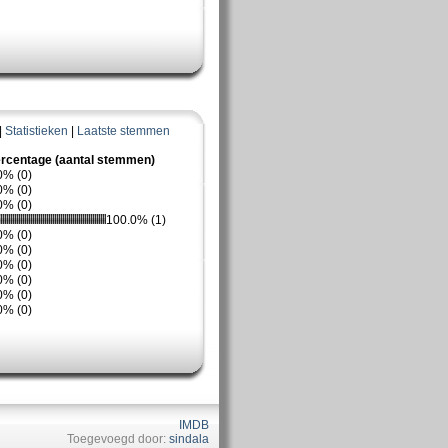
|
Statistieken
|
Laatste stemmen
rcentage (aantal stemmen)
0% (0)
0% (0)
0% (0)
100.0% (1)
0% (0)
0% (0)
0% (0)
0% (0)
0% (0)
0% (0)
IMDB
Toegevoegd door:
sindala