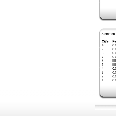
Stemmen 
Cijfer
Pe
10
0.
9
0.
8
0.
7
0.
6
5
4
0.
3
0.
2
0.
1
0.