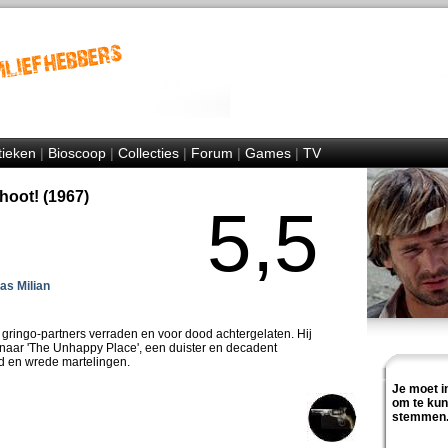
tieken
|
Bioscoop
|
Collecties
|
Forum
|
Games
|
TV
Shoot! (1967)
5,5
as Milian
 gringo-partners verraden en voor dood achtergelaten. Hij
m naar 'The Unhappy Place', een duister en decadent
ld en wrede martelingen.
Je moet i
om te ku
stemmen