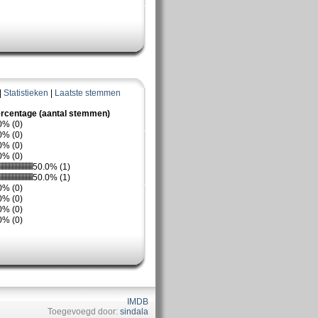
|
Statistieken
|
Laatste stemmen
rcentage (aantal stemmen)
0% (0)
0% (0)
0% (0)
0% (0)
50.0% (1)
50.0% (1)
0% (0)
0% (0)
0% (0)
0% (0)
IMDB
Toegevoegd door:
sindala