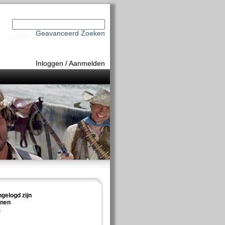
Geavanceerd Zoeken
Inloggen
/
Aanmelden
ngelogd zijn
nnen
.