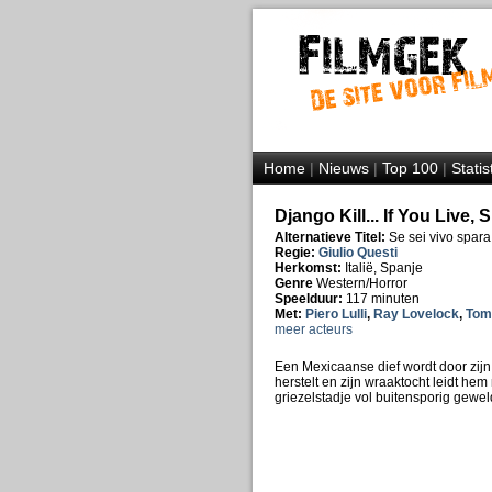
Home
|
Nieuws
|
Top 100
|
Statis
Django Kill... If You Live, 
Alternatieve Titel:
Se sei vivo spara
Regie:
Giulio Questi
Herkomst:
Italië, Spanje
Genre
Western/Horror
Speelduur:
117 minuten
Met:
Piero Lulli
,
Ray Lovelock
,
Tom
meer acteurs
Een Mexicaanse dief wordt door zijn
herstelt en zijn wraaktocht leidt he
griezelstadje vol buitensporig gewe